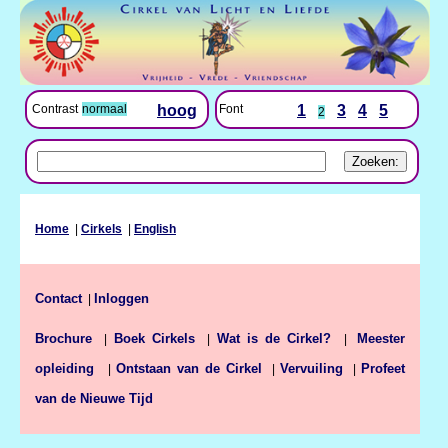
Font
1
3
4
5
Contrast
normaal
hoog
2
Home
|
Cirkels
|
English
Contact
Inloggen
|
Brochure
Boek Cirkels
Wat is de Cirkel?
|
|
|
Meester
Ontstaan van de Cirkel
Vervuiling
Profeet
opleiding
|
|
|
van de Nieuwe Tijd