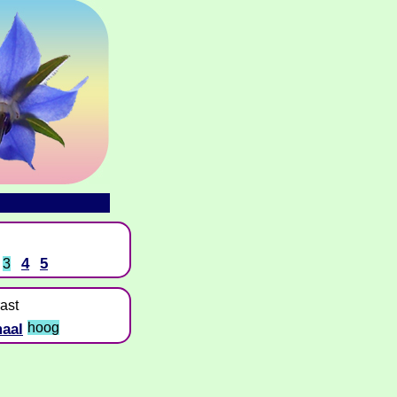
4
5
3
ast
aal
hoog