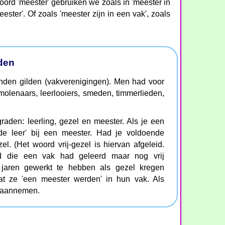
woord 'meester' gebruiken we zoals in 'meester in
ester'. Of zoals 'meester zijn in een vak', zoals
lden
den gilden (vakverenigingen). Men had voor
molenaars, leerlooiers, smeden, timmerlieden,
raden: leerling, gezel en meester. Als je een
 de leer' bij een meester. Had je voldoende
l. (Het woord vrij-gezel is hiervan afgeleid.
d die een vak had geleerd maar nog vrij
jaren gewerkt te hebben als gezel kregen
t ze 'een meester werden' in hun vak. Als
n aannemen.