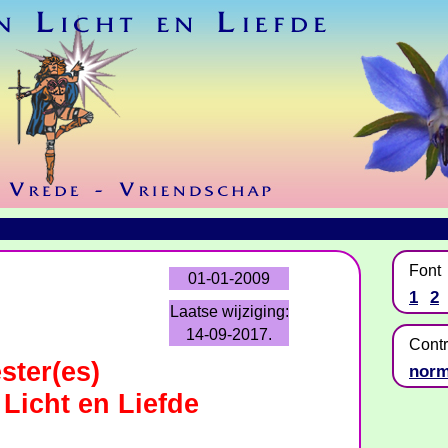
Font
01-01-2009
1
2
Laatse wijziging:
14-09-2017.
Contr
ster(es)
norm
 Licht en Liefde