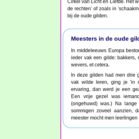
Cirkel van Licht en Liefde. Het 
de rechten' of zoals in 'schaakme
bij de oude gilden.
Meesters in de oude gi
In middeleeuws Europa beston
ieder vak een gilde: bakkers, 
wevers, et cetera.
In deze gilden had men drie g
vak wilde leren, ging je 'in
ervaring, dan werd je een geze
Een vrije gezel was ieman
(ongehuwd) was.) Na lange 
sommigen zoveel aanzien, da
meester mocht men leerlinge