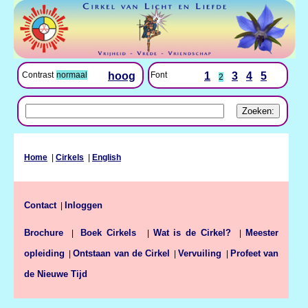
Font
1
3
4
5
Contrast
normaal
hoog
2
Home
|
Cirkels
|
English
Contact
Inloggen
|
Brochure
Wat is de Cirkel?
Meester
|
Boek Cirkels
|
|
opleiding
Ontstaan van de Cirkel
Vervuiling
Profeet van
|
|
|
de Nieuwe Tijd