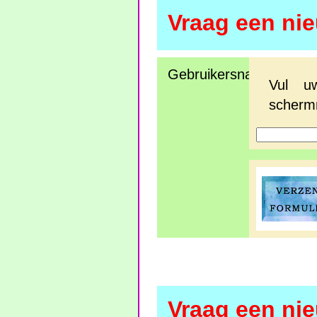
Vraag een ni
Gebruikersnaam:
Vul u
scherm
Vraag een ni