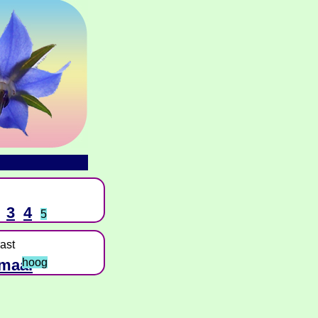
3
4
5
ast
maal
hoog