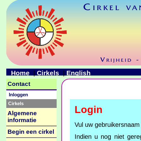
Home
Cirkels
English
|
|
Contact
Inloggen
Cirkels
Login
Algemene
informatie
Vul uw gebruikersnaam 
Begin een cirkel
Indien u nog niet gereg