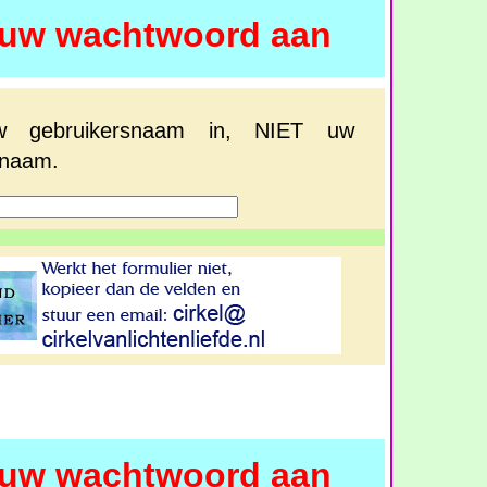
euw wachtwoord aan
w gebruikersnaam in, NIET uw
naam.
euw wachtwoord aan