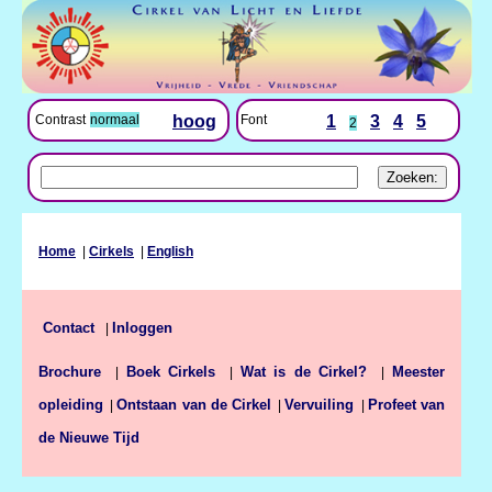
Font
1
3
4
5
Contrast
normaal
hoog
2
Home
|
Cirkels
|
English
Inloggen
Contact
|
Brochure
Boek Cirkels
Wat is de Cirkel?
Meester
|
|
|
opleiding
Ontstaan van de Cirkel
Vervuiling
Profeet van
|
|
|
de Nieuwe Tijd