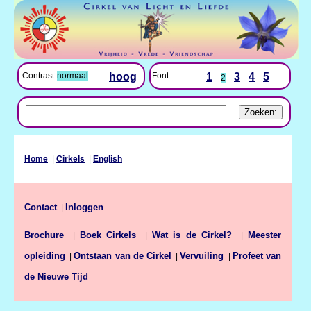
Font
1
3
4
5
Contrast
normaal
hoog
2
Home
|
Cirkels
|
English
Contact
Inloggen
|
Brochure
Boek Cirkels
Wat is de Cirkel?
Meester
|
|
|
opleiding
Ontstaan van de Cirkel
Vervuiling
Profeet van
|
|
|
de Nieuwe Tijd