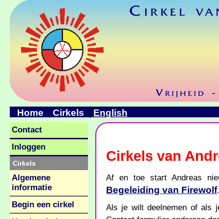
Home
Cirkels
English
|
|
Contact
Inloggen
Cirkels van And
Cirkels
Af en toe start Andreas nie
Algemene
informatie
Begeleiding van Firewolf
Begin een cirkel
Als je wilt deelnemen of als 