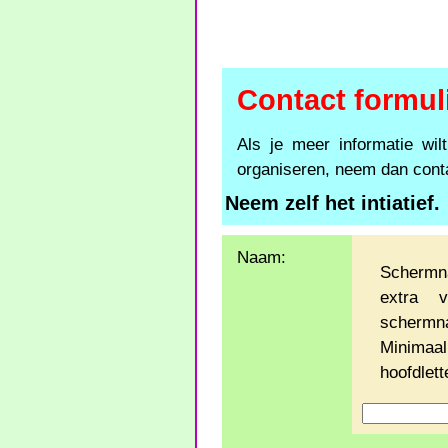
Contact formul
Als je meer informatie wilt
organiseren, neem dan conta
Neem zelf het intiatief.
Naam:
Schermn
extra 
schermn
Minimaa
hoofdlette