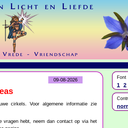
Font
09-08-2026
1
2
reas
Contr
uwe cirkels. Voor algemene informatie zie
nor
.
je vragen hebt, neem dan contact op via het