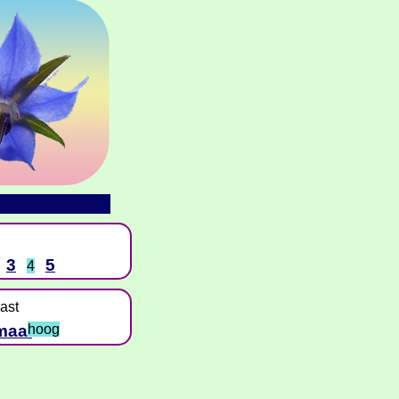
3
5
4
ast
maal
hoog