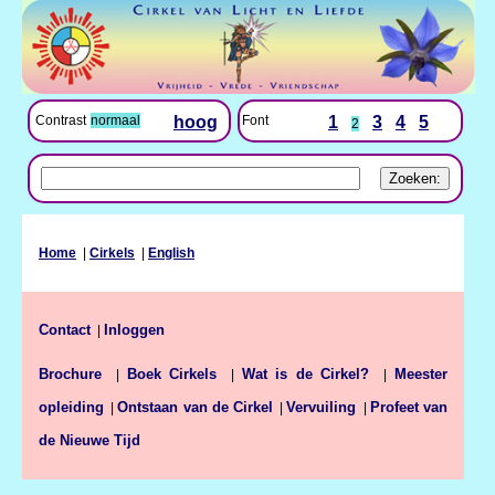
Font
1
3
4
5
Contrast
normaal
hoog
2
Home
|
Cirkels
|
English
Contact
Inloggen
|
Brochure
Boek Cirkels
Wat is de Cirkel?
Meester
|
|
|
opleiding
Ontstaan van de Cirkel
Vervuiling
Profeet van
|
|
|
de Nieuwe Tijd