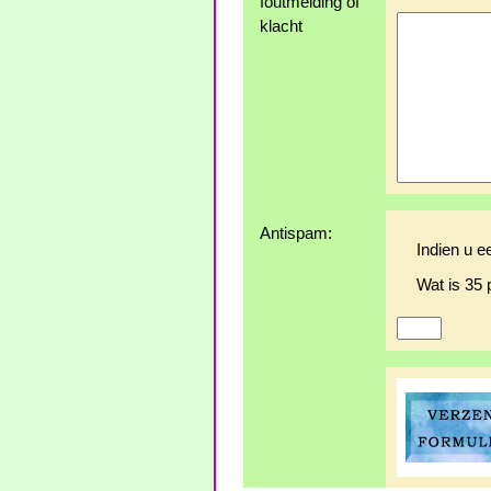
foutmelding of
klacht
Antispam:
Indien u e
Wat is 35 