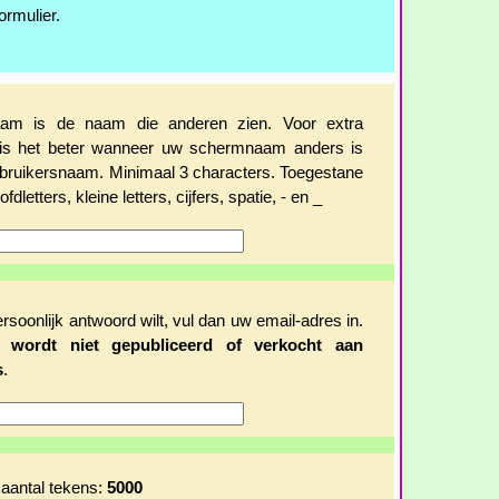
ormulier.
am is de naam die anderen zien. Voor extra
d is het beter wanneer uw schermnaam anders is
bruikersnaam. Minimaal 3 characters. Toegestane
fdletters, kleine letters, cijfers, spatie, - en _
ersoonlijk antwoord wilt, vul dan uw email-adres in.
es
wordt niet gepubliceerd of verkocht aan
s
.
aantal tekens:
5000