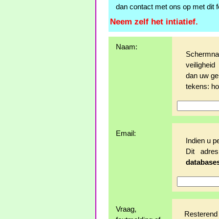
dan contact met ons op met dit f
Neem zelf het intiatief.
Naam:
Schermna
veilighei
dan uw ge
tekens: hoo
Email:
Indien u p
Dit adr
database
Vraag,
Resterend 