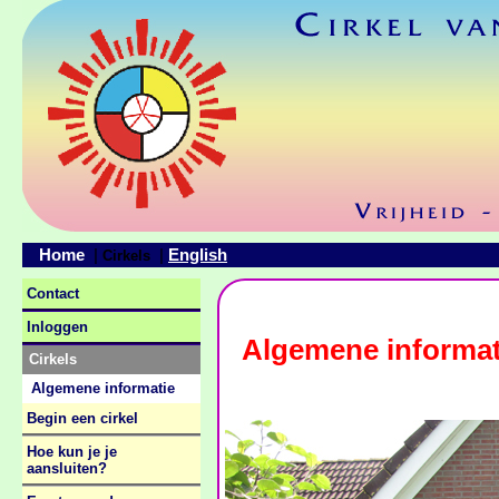
Home
English
|
|
Cirkels
Contact
Inloggen
Algemene informat
Cirkels
Algemene informatie
Begin een cirkel
Hoe kun je je
aansluiten?