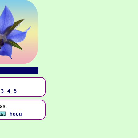
3
4
5
ast
aal
hoog