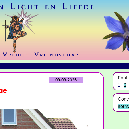
Font
09-08-2026
1
2
ie
Contr
norm