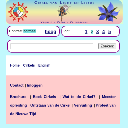
Font
1
3
4
5
Contrast
normaal
hoog
2
Home
|
Cirkels
|
English
Contact
Inloggen
|
Brochure
Boek Cirkels
Wat is de Cirkel?
Meester
|
|
|
opleiding
Ontstaan van de Cirkel
Vervuiling
Profeet van
|
|
|
de Nieuwe Tijd