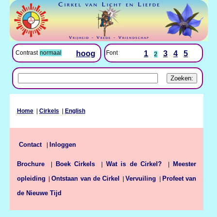
Font
1
3
4
5
Contrast
normaal
hoog
2
Home
|
Cirkels
|
English
Inloggen
Contact
|
Brochure
Boek Cirkels
Wat is de Cirkel?
Meester
|
|
|
opleiding
Ontstaan van de Cirkel
Vervuiling
Profeet van
|
|
|
de Nieuwe Tijd