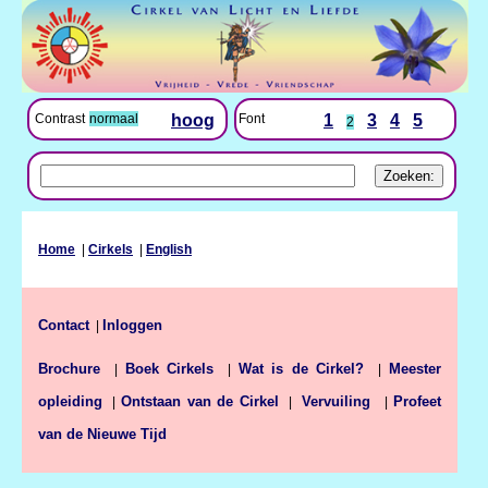
Font
1
3
4
5
Contrast
normaal
hoog
2
Home
|
Cirkels
|
English
Contact
Inloggen
|
Brochure
Boek Cirkels
Wat is de Cirkel?
Meester
|
|
|
opleiding
Ontstaan van de Cirkel
Profeet
|
|
Vervuiling
|
van de Nieuwe Tijd