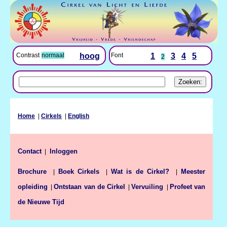
Font
1
3
4
5
Contrast
normaal
hoog
2
Home
|
Cirkels
|
English
Contact
|
Inloggen
Brochure
Boek Cirkels
Wat is de Cirkel?
Meester
|
|
|
opleiding
Ontstaan van de Cirkel
Vervuiling
Profeet van
|
|
|
de Nieuwe Tijd