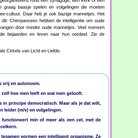
 georganiseerd rond een synagoge, een kerk of een
 graag baasje spelen en volgelingen die moeten
see-cultuur. Daar heb je ook bazige mannetjes. Het
 dit: Chimpansees hebben de intelligentie om oude
rvangen door minder oude mannetjes. Veel mensen
rde bejaarden en leven naar hun oordeel. Zie de
als Cirkels van Licht en Liefde.
is vrij en autonoom.
 zelf hoe men leeft en wat men gelooft.
s in principe democratisch. Maar als je dat wilt,
n leider (m/v) en volgelingen.
 functioneert min of meer als een cel, met de
celkern.
de tesamen vormen een intelligent organisme. Ze