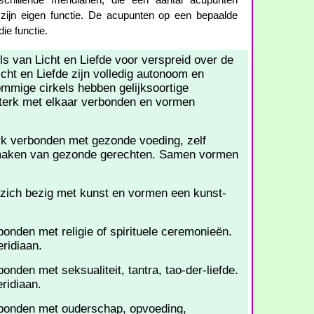
schillende meridianen, die een aantal acupunten
 zijn eigen functie. De acupunten op een bepaalde
ie functie.
ls van Licht en Liefde voor verspreid over de
cht en Liefde zijn volledig autonoom en
ommige cirkels hebben gelijksoortige
 sterk met elkaar verbonden en vormen
erk verbonden met gezonde voeding, zelf
maken van gezonde gerechten. Samen vormen
 zich bezig met kunst en vormen een kunst-
rbonden met religie of spirituele ceremonieën.
eridiaan.
bonden met seksualiteit, tantra, tao-der-liefde.
ridiaan.
erbonden met ouderschap, opvoeding,