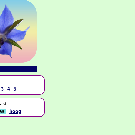
3
4
5
ast
aal
hoog