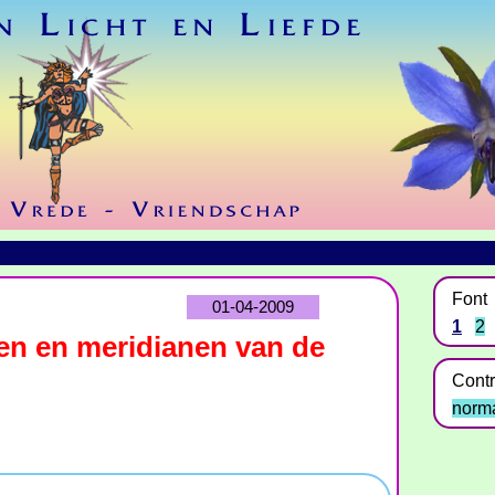
Font
01-04-2009
1
2
n en meridianen van de
Contr
norm